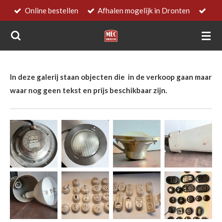
Online bestellen
Afhalen mogelijk in Dronten
Ga
direct
naar
de
hoofdinhoud
In deze galerij staan objecten die in de verkoop gaan maar
waar nog geen tekst en prijs beschikbaar zijn.