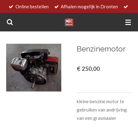
Online bestellen
Afhalen mogelijk in Dronten
Ga
direct
naar
de
hoofdinhoud
Benzinemotor
€ 250,00
kleine benzine motor te
gebruiken van andrijving
van een grasmaaier