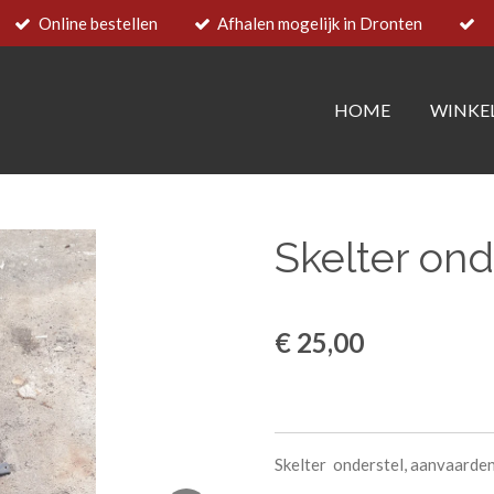
Online bestellen
Afhalen mogelijk in Dronten
HOME
WINKE
Skelter ond
€ 25,00
Skelter onderstel, aanvaarden 