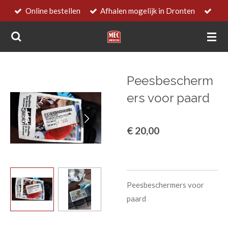
Online bestellen
Afhalen mogelijk in Dronten
Ga
direct
naar
de
hoofdinhoud
Peesbescherm
ers voor paard
€ 20,00
Peesbeschermers voor
paard